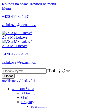
Rovnou na obsah
Rovnou na menu
Menu
+420 465 394 291
zs.lukova@seznam.cz
ZŠ a MŠ
Luková
ZŠ a MŠ
Luková
+420 465 394 291
zs.lukova@seznam.cz
Hledaný výraz
Hledat
rozšířené vyhledávání
Základní škola
Aktuality
O nás
Projekty
eTwinning