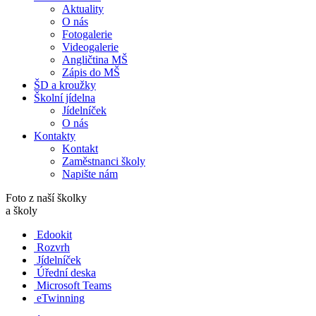
Aktuality
O nás
Fotogalerie
Videogalerie
Angličtina MŠ
Zápis do MŠ
ŠD a kroužky
Školní jídelna
Jídelníček
O nás
Kontakty
Kontakt
Zaměstnanci školy
Napište nám
Foto z naší školky
a školy
Edookit
Rozvrh
Jídelníček
Úřední deska
Microsoft Teams
eTwinning