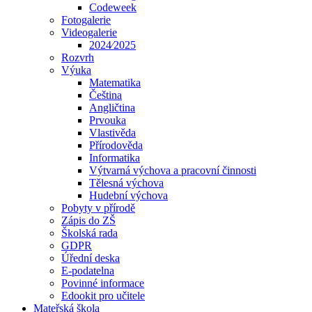
Codeweek
Fotogalerie
Videogalerie
2024⁄2025
Rozvrh
Výuka
Matematika
Čeština
Angličtina
Prvouka
Vlastivěda
Přírodověda
Informatika
Výtvarná výchova a pracovní činnosti
Tělesná výchova
Hudební výchova
Pobyty v přírodě
Zápis do ZŠ
Školská rada
GDPR
Úřední deska
E-podatelna
Povinné informace
Edookit pro učitele
Mateřská škola