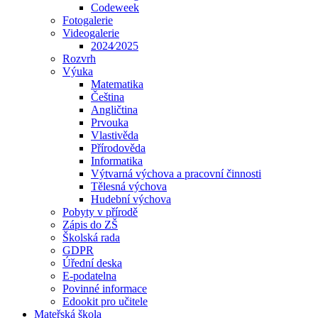
Codeweek
Fotogalerie
Videogalerie
2024⁄2025
Rozvrh
Výuka
Matematika
Čeština
Angličtina
Prvouka
Vlastivěda
Přírodověda
Informatika
Výtvarná výchova a pracovní činnosti
Tělesná výchova
Hudební výchova
Pobyty v přírodě
Zápis do ZŠ
Školská rada
GDPR
Úřední deska
E-podatelna
Povinné informace
Edookit pro učitele
Mateřská škola