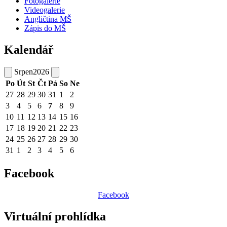
Fotogalerie
Videogalerie
Angličtina MŠ
Zápis do MŠ
Kalendář
Srpen
2026
Po
Út
St
Čt
Pá
So
Ne
27
28
29
30
31
1
2
3
4
5
6
7
8
9
10
11
12
13
14
15
16
17
18
19
20
21
22
23
24
25
26
27
28
29
30
31
1
2
3
4
5
6
Facebook
Facebook
Virtuální prohlídka