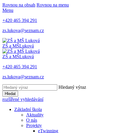
Rovnou na obsah
Rovnou na menu
Menu
+420 465 394 291
zs.lukova@seznam.cz
ZŠ a MŠ
Luková
ZŠ a MŠ
Luková
+420 465 394 291
zs.lukova@seznam.cz
Hledaný výraz
Hledat
rozšířené vyhledávání
Základní škola
Aktuality
O nás
Projekty
eTwinning