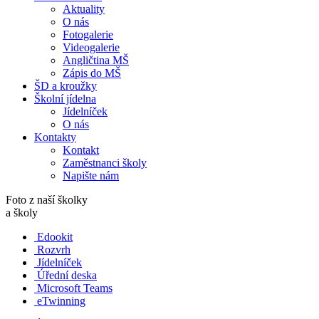
Aktuality
O nás
Fotogalerie
Videogalerie
Angličtina MŠ
Zápis do MŠ
ŠD a kroužky
Školní jídelna
Jídelníček
O nás
Kontakty
Kontakt
Zaměstnanci školy
Napište nám
Foto z naší školky
a školy
Edookit
Rozvrh
Jídelníček
Úřední deska
Microsoft Teams
eTwinning