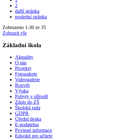
2
další stránka
poslední stránka
Zobrazeno
1
-
30
ze 35
Zobrazit vše
Základní škola
Aktuality
O nás
Projekty
Fotogalerie
Videogalerie
Rozvrh
Výuka
Pobyty v přírodě
Zápis do ZŠ
Školská rada
GDPR
Úřední deska
E-podatelna
Povinné informace
Edookit pro učitele