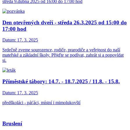
středa 9.dubna 2025 od 16:00 do 17:00 hod
Den otevřených dveří - středa 26.3.2025 od 15:00 do
17:00 hod
Datum:
17. 3. 2025
Srdečně zveme sourozence, rodiče, prarodiče a veřejnost do naší
mateřské a základní školy. Přijďte se podívat, zahrát si a popovídat
si.
Příměstské tábory: 14.7. - 18.7.2025 / 11.8. - 15.8.
Datum:
17. 3. 2025
předškoláci - páťáci, místní i mimolukovští
Bruslení