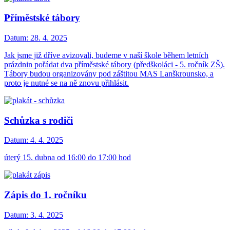
Příměstské tábory
Datum:
28. 4. 2025
Jak jsme již dříve avizovali, budeme v naší škole během letních
prázdnin pořádat dva příměstské tábory (předškoláci - 5. ročník ZŠ).
Tábory budou organizovány pod záštitou MAS Lanškrounsko, a
proto je nutné se na ně znovu přihlásit.
Schůzka s rodiči
Datum:
4. 4. 2025
úterý 15. dubna od 16:00 do 17:00 hod
Zápis do 1. ročníku
Datum:
3. 4. 2025