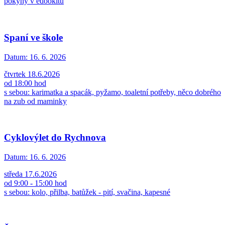
pokyny v edookitu
Spaní ve škole
Datum:
16. 6. 2026
čtvrtek 18.6.2026
od 18:00 hod
s sebou: karimatka a spacák, pyžamo, toaletní potřeby, něco dobrého
na zub od maminky
Cyklovýlet do Rychnova
Datum:
16. 6. 2026
středa 17.6.2026
od 9:00 - 15:00 hod
s sebou: kolo, přilba, batůžek - pití, svačina, kapesné