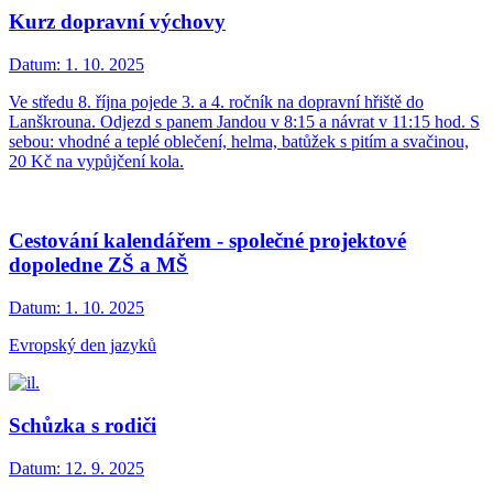
Kurz dopravní výchovy
Datum:
1. 10. 2025
Ve středu 8. října pojede 3. a 4. ročník na dopravní hřiště do
Lanškrouna. Odjezd s panem Jandou v 8:15 a návrat v 11:15 hod. S
sebou: vhodné a teplé oblečení, helma, batůžek s pitím a svačinou,
20 Kč na vypůjčení kola.
Cestování kalendářem - společné projektové
dopoledne ZŠ a MŠ
Datum:
1. 10. 2025
Evropský den jazyků
Schůzka s rodiči
Datum:
12. 9. 2025