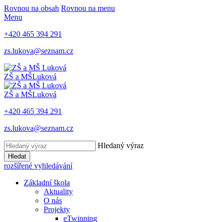
Rovnou na obsah
Rovnou na menu
Menu
+420 465 394 291
zs.lukova@seznam.cz
ZŠ a MŠ
Luková
ZŠ a MŠ
Luková
+420 465 394 291
zs.lukova@seznam.cz
Hledaný výraz
Hledat
rozšířené vyhledávání
Základní škola
Aktuality
O nás
Projekty
eTwinning