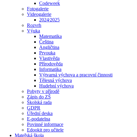
Codeweek
Fotogalerie
Videogalerie
2024⁄2025
Rozvrh
Výuka
Matematika
Čeština
Angličtina
Prvouka
Vlastivěda
Přírodověda
Informatika
Výtvarná výchova a pracovní činnosti
Tělesná výchova
Hudební výchova
Pobyty v přírodě
Zápis do ZŠ
Školská rada
GDPR
Úřední deska
E-podatelna
Povinné informace
Edookit pro učitele
Mateřská škola