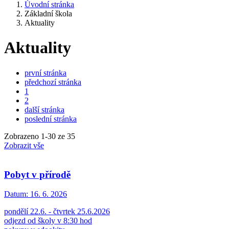
Úvodní stránka
Základní škola
Aktuality
Aktuality
první stránka
předchozí stránka
1
2
další stránka
poslední stránka
Zobrazeno
1
-
30
ze 35
Zobrazit vše
Pobyt v přírodě
Datum:
16. 6. 2026
pondělí 22.6. - čtvrtek 25.6.2026
odjezd od školy v 8:30 hod