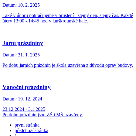
Datum:
10. 2. 2025
Také v únoru pokračujeme v bruslení - stejný den, stejný čas. Každé
úterý 13:00 - 14:45 hod v lanškrounské hale.
Jarní prázdniny
Datum:
31. 1. 2025
Po dobu jarních prázdnin je škola uzavřena z důvodu oprav budovy.
Vánoční prázdniny
Datum:
19. 12. 2024
23.12.2024 - 3.1.2025
Po dobu prázdnin jsou ZŠ i MŠ uzavřeny.
první stránka
předchozí stránka
1