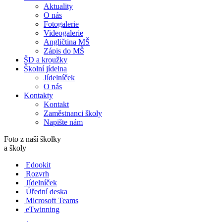
Aktuality
O nás
Fotogalerie
Videogalerie
Angličtina MŠ
Zápis do MŠ
ŠD a kroužky
Školní jídelna
Jídelníček
O nás
Kontakty
Kontakt
Zaměstnanci školy
Napište nám
Foto z naší školky
a školy
Edookit
Rozvrh
Jídelníček
Úřední deska
Microsoft Teams
eTwinning