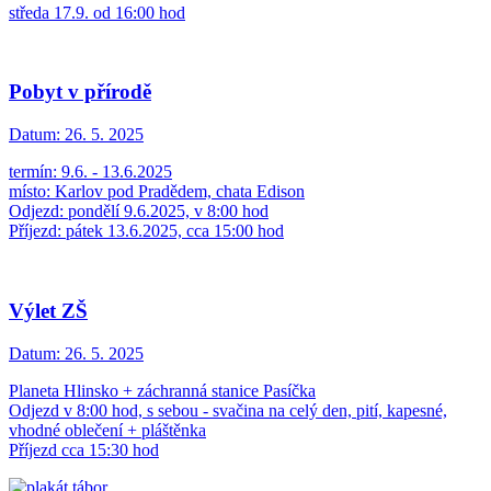
středa 17.9. od 16:00 hod
Pobyt v přírodě
Datum:
26. 5. 2025
termín: 9.6. - 13.6.2025
místo: Karlov pod Pradědem, chata Edison
Odjezd: pondělí 9.6.2025, v 8:00 hod
Příjezd: pátek 13.6.2025, cca 15:00 hod
Výlet ZŠ
Datum:
26. 5. 2025
Planeta Hlinsko + záchranná stanice Pasíčka
Odjezd v 8:00 hod, s sebou - svačina na celý den, pití, kapesné,
vhodné oblečení + pláštěnka
Příjezd cca 15:30 hod