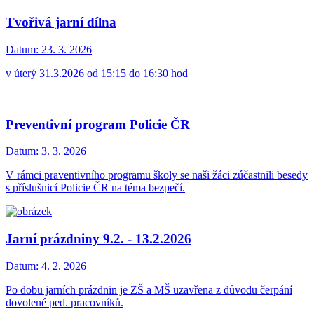
Tvořivá jarní dílna
Datum:
23. 3. 2026
v úterý 31.3.2026 od 15:15 do 16:30 hod
Preventivní program Policie ČR
Datum:
3. 3. 2026
V rámci praventivního programu školy se naši žáci zúčastnili besedy
s příslušnicí Policie ČR na téma bezpečí.
Jarní prázdniny 9.2. - 13.2.2026
Datum:
4. 2. 2026
Po dobu jarních prázdnin je ZŠ a MŠ uzavřena z důvodu čerpání
dovolené ped. pracovníků.