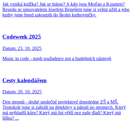
Jak vzniká knížka? Jak se tiskne? A kdo jsou Meďan a Koumen?
Besedu se spisovatelem Josefem Benešem jsme si velmi užili a jeho
knihy jsme hned zakoupili do školní knihovničky.
Codeweek 2025
Datum:
23. 10. 2025
Music in code - najdi souřadnice not a hudebních nástrojů
Cesty kalendářem
Datum:
20. 10. 2025
Den stromů - druhé společné projektové dopoledne ZŠ a MŠ.
Tentokrát jsme si zahráli na detektivy a pátrali po stromech. Který
má nejhladší kůru? Který má list větší nez naše dlaň? Který má
šišku? ...