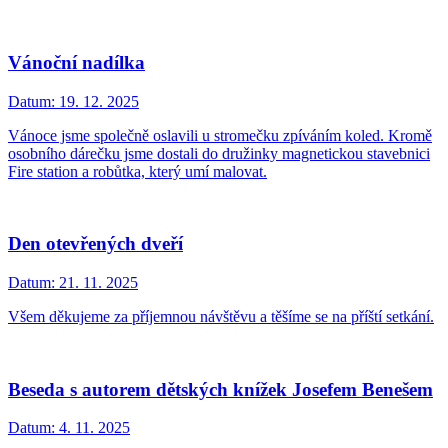
Vánoční nadílka
Datum:
19. 12. 2025
Vánoce jsme společně oslavili u stromečku zpíváním koled. Kromě
osobního dárečku jsme dostali do družinky magnetickou stavebnici
Fire station a robůtka, který umí malovat.
Den otevřených dveří
Datum:
21. 11. 2025
Všem děkujeme za příjemnou návštěvu a těšíme se na příští setkání.
Beseda s autorem dětských knížek Josefem Benešem
Datum:
4. 11. 2025