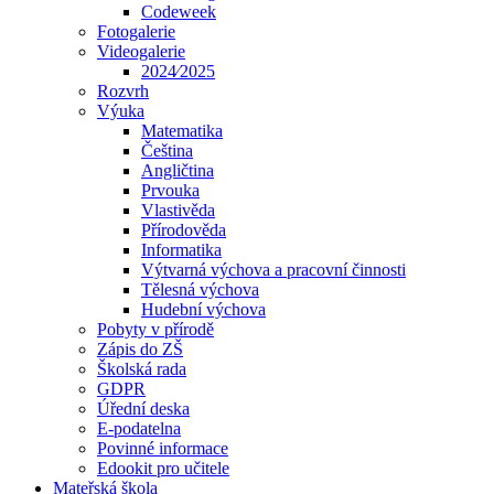
Codeweek
Fotogalerie
Videogalerie
2024⁄2025
Rozvrh
Výuka
Matematika
Čeština
Angličtina
Prvouka
Vlastivěda
Přírodověda
Informatika
Výtvarná výchova a pracovní činnosti
Tělesná výchova
Hudební výchova
Pobyty v přírodě
Zápis do ZŠ
Školská rada
GDPR
Úřední deska
E-podatelna
Povinné informace
Edookit pro učitele
Mateřská škola