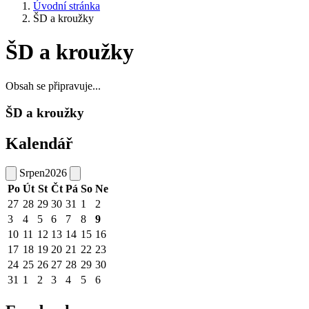
Úvodní stránka
ŠD a kroužky
ŠD a kroužky
Obsah se připravuje...
ŠD a kroužky
Kalendář
Srpen
2026
Po
Út
St
Čt
Pá
So
Ne
27
28
29
30
31
1
2
3
4
5
6
7
8
9
10
11
12
13
14
15
16
17
18
19
20
21
22
23
24
25
26
27
28
29
30
31
1
2
3
4
5
6