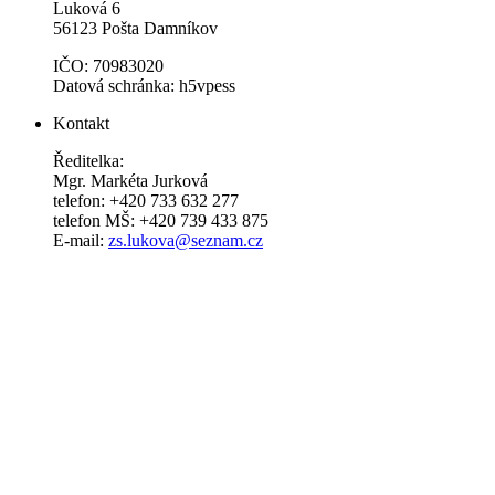
Luková 6
56123 Pošta Damníkov
IČO: 70983020
Datová schránka: h5vpess
Kontakt
Ředitelka:
Mgr. Markéta Jurková
telefon: +420 733 632 277
telefon MŠ: +420 739 433 875
E-mail:
zs.lukova@seznam.cz