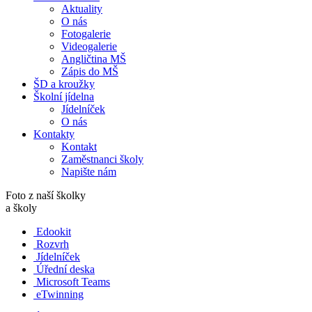
Aktuality
O nás
Fotogalerie
Videogalerie
Angličtina MŠ
Zápis do MŠ
ŠD a kroužky
Školní jídelna
Jídelníček
O nás
Kontakty
Kontakt
Zaměstnanci školy
Napište nám
Foto z naší školky
a školy
Edookit
Rozvrh
Jídelníček
Úřední deska
Microsoft Teams
eTwinning