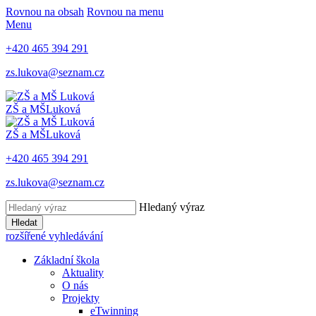
Rovnou na obsah
Rovnou na menu
Menu
+420 465 394 291
zs.lukova@seznam.cz
ZŠ a MŠ
Luková
ZŠ a MŠ
Luková
+420 465 394 291
zs.lukova@seznam.cz
Hledaný výraz
Hledat
rozšířené vyhledávání
Základní škola
Aktuality
O nás
Projekty
eTwinning