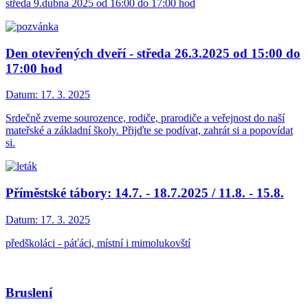
středa 9.dubna 2025 od 16:00 do 17:00 hod
Den otevřených dveří - středa 26.3.2025 od 15:00 do
17:00 hod
Datum:
17. 3. 2025
Srdečně zveme sourozence, rodiče, prarodiče a veřejnost do naší
mateřské a základní školy. Přijďte se podívat, zahrát si a popovídat
si.
Příměstské tábory: 14.7. - 18.7.2025 / 11.8. - 15.8.
Datum:
17. 3. 2025
předškoláci - páťáci, místní i mimolukovští
Bruslení