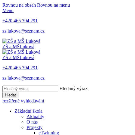
Rovnou na obsah
Rovnou na menu
Menu
+420 465 394 291
zs.lukova@seznam.cz
ZŠ a MŠ
Luková
ZŠ a MŠ
Luková
+420 465 394 291
zs.lukova@seznam.cz
Hledaný výraz
Hledat
rozšířené vyhledávání
Základní škola
Aktuality
O nás
Projekty
eTwinning