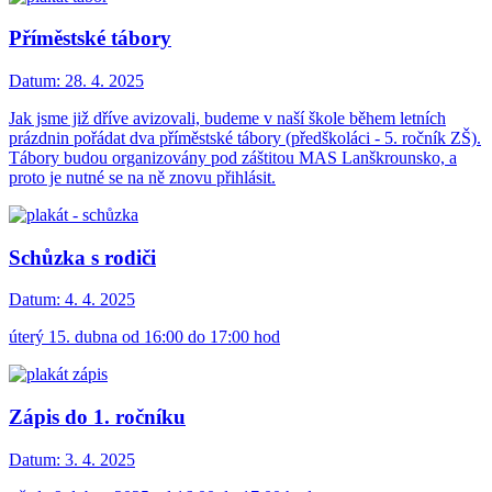
Příměstské tábory
Datum:
28. 4. 2025
Jak jsme již dříve avizovali, budeme v naší škole během letních
prázdnin pořádat dva příměstské tábory (předškoláci - 5. ročník ZŠ).
Tábory budou organizovány pod záštitou MAS Lanškrounsko, a
proto je nutné se na ně znovu přihlásit.
Schůzka s rodiči
Datum:
4. 4. 2025
úterý 15. dubna od 16:00 do 17:00 hod
Zápis do 1. ročníku
Datum:
3. 4. 2025