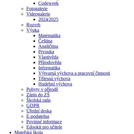
Codeweek
Fotogalerie
Videogalerie
2024⁄2025
Rozvrh
Výuka
Matematika
Čeština
Angličtina
Prvouka
Vlastivěda
Přírodověda
Informatika
Výtvarná výchova a pracovní činnosti
Tělesná výchova
Hudební výchova
Pobyty v přírodě
Zápis do ZŠ
Školská rada
GDPR
Úřední deska
E-podatelna
Povinné informace
Edookit pro učitele
Mateřská škola