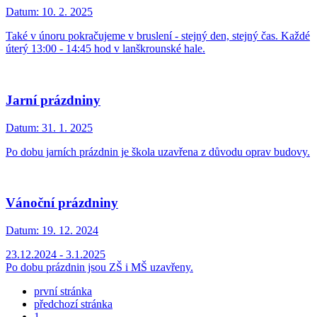
Datum:
10. 2. 2025
Také v únoru pokračujeme v bruslení - stejný den, stejný čas. Každé
úterý 13:00 - 14:45 hod v lanškrounské hale.
Jarní prázdniny
Datum:
31. 1. 2025
Po dobu jarních prázdnin je škola uzavřena z důvodu oprav budovy.
Vánoční prázdniny
Datum:
19. 12. 2024
23.12.2024 - 3.1.2025
Po dobu prázdnin jsou ZŠ i MŠ uzavřeny.
první stránka
předchozí stránka
1