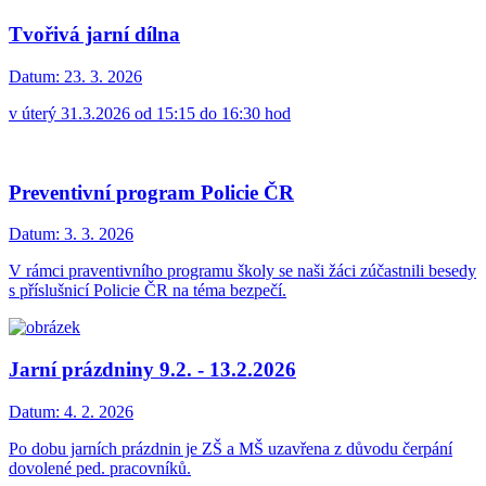
Tvořivá jarní dílna
Datum:
23. 3. 2026
v úterý 31.3.2026 od 15:15 do 16:30 hod
Preventivní program Policie ČR
Datum:
3. 3. 2026
V rámci praventivního programu školy se naši žáci zúčastnili besedy
s příslušnicí Policie ČR na téma bezpečí.
Jarní prázdniny 9.2. - 13.2.2026
Datum:
4. 2. 2026
Po dobu jarních prázdnin je ZŠ a MŠ uzavřena z důvodu čerpání
dovolené ped. pracovníků.