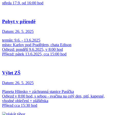
středa 17.9. od 16:00 hod
Pobyt v přírodě
Datum:
26. 5. 2025
termín: 9.6. - 13.6.2025
místo: Karlov pod Pradědem, chata Edison
Odjezd: pondělí 9.6.2025, v 8:00 hod
Příjezd: pátek 13.6.2025, cca 15:00 hod
Výlet ZŠ
Datum:
26. 5. 2025
Planeta Hlinsko + záchranná stanice Pasíčka
Odjezd v 8:00 hod, s sebou - svačina na celý den, pití, kapesné,
vhodné oblečení + pláštěnka
Příjezd cca 15:30 hod