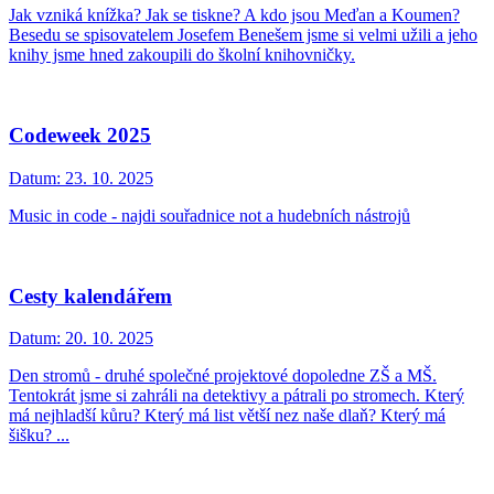
Jak vzniká knížka? Jak se tiskne? A kdo jsou Meďan a Koumen?
Besedu se spisovatelem Josefem Benešem jsme si velmi užili a jeho
knihy jsme hned zakoupili do školní knihovničky.
Codeweek 2025
Datum:
23. 10. 2025
Music in code - najdi souřadnice not a hudebních nástrojů
Cesty kalendářem
Datum:
20. 10. 2025
Den stromů - druhé společné projektové dopoledne ZŠ a MŠ.
Tentokrát jsme si zahráli na detektivy a pátrali po stromech. Který
má nejhladší kůru? Který má list větší nez naše dlaň? Který má
šišku? ...