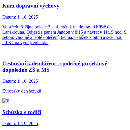
Kurz dopravní výchovy
Datum:
1. 10. 2025
Ve středu 8. října pojede 3. a 4. ročník na dopravní hřiště do
Lanškrouna. Odjezd s panem Jandou v 8:15 a návrat v 11:15 hod. S
sebou: vhodné a teplé oblečení, helma, batůžek s pitím a svačinou,
20 Kč na vypůjčení kola.
Cestování kalendářem - společné projektové
dopoledne ZŠ a MŠ
Datum:
1. 10. 2025
Evropský den jazyků
Schůzka s rodiči
Datum:
12. 9. 2025