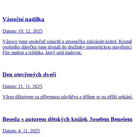
Vánoční nadílka
Datum:
19. 12. 2025
Vánoce jsme společně oslavili u stromečku zpíváním koled. Kromě
osobního dárečku jsme dostali do družinky magnetickou stavebnici
Fire station a robůtka, který umí malovat.
Den otevřených dveří
Datum:
21. 11. 2025
Všem děkujeme za příjemnou návštěvu a těšíme se na příští setkání.
Beseda s autorem dětských knížek Josefem Benešem
Datum:
4. 11. 2025