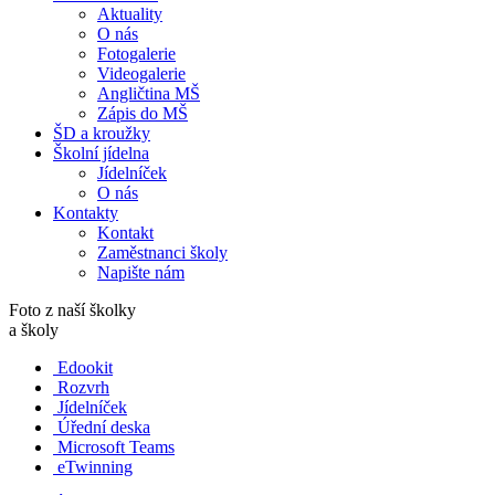
Aktuality
O nás
Fotogalerie
Videogalerie
Angličtina MŠ
Zápis do MŠ
ŠD a kroužky
Školní jídelna
Jídelníček
O nás
Kontakty
Kontakt
Zaměstnanci školy
Napište nám
Foto z naší školky
a školy
Edookit
Rozvrh
Jídelníček
Úřední deska
Microsoft Teams
eTwinning