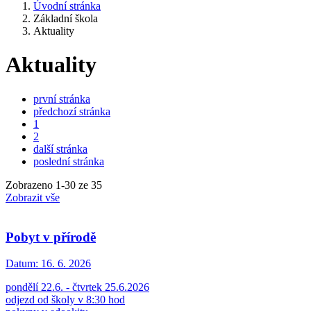
Úvodní stránka
Základní škola
Aktuality
Aktuality
první stránka
předchozí stránka
1
2
další stránka
poslední stránka
Zobrazeno
1
-
30
ze 35
Zobrazit vše
Pobyt v přírodě
Datum:
16. 6. 2026
pondělí 22.6. - čtvrtek 25.6.2026
odjezd od školy v 8:30 hod