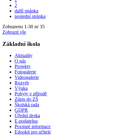
2
další stránka
poslední stránka
Zobrazeno
1
-
30
ze 35
Zobrazit vše
Základní škola
Aktuality
O nás
Projekty
Fotogalerie
Videogalerie
Rozvrh
Výuka
Pobyty v přírodě
Zápis do ZŠ
Školská rada
GDPR
Úřední deska
E-podatelna
Povinné informace
Edookit pro učitele