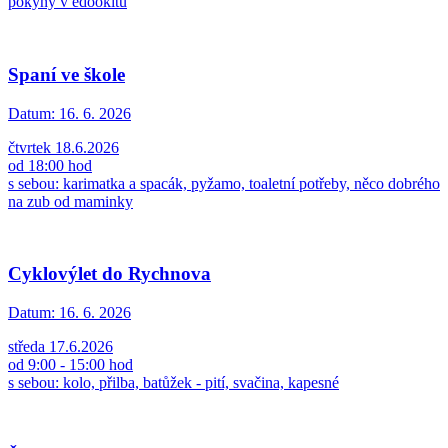
pokyny v edookitu
Spaní ve škole
Datum:
16. 6. 2026
čtvrtek 18.6.2026
od 18:00 hod
s sebou: karimatka a spacák, pyžamo, toaletní potřeby, něco dobrého
na zub od maminky
Cyklovýlet do Rychnova
Datum:
16. 6. 2026
středa 17.6.2026
od 9:00 - 15:00 hod
s sebou: kolo, přilba, batůžek - pití, svačina, kapesné