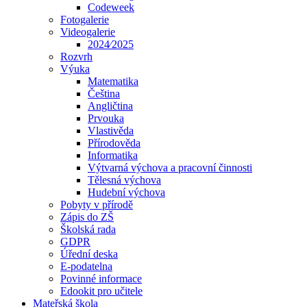
Codeweek
Fotogalerie
Videogalerie
2024⁄2025
Rozvrh
Výuka
Matematika
Čeština
Angličtina
Prvouka
Vlastivěda
Přírodověda
Informatika
Výtvarná výchova a pracovní činnosti
Tělesná výchova
Hudební výchova
Pobyty v přírodě
Zápis do ZŠ
Školská rada
GDPR
Úřední deska
E-podatelna
Povinné informace
Edookit pro učitele
Mateřská škola