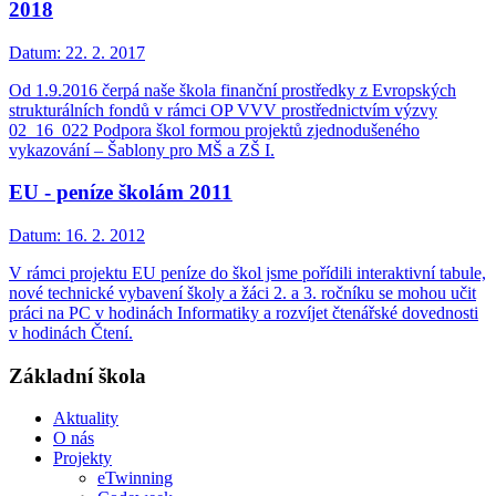
2018
Datum:
22. 2. 2017
Od 1.9.2016 čerpá naše škola finanční prostředky z Evropských
strukturálních fondů v rámci OP VVV prostřednictvím výzvy
02_16_022 Podpora škol formou projektů zjednodušeného
vykazování – Šablony pro MŠ a ZŠ I.
EU - peníze školám 2011
Datum:
16. 2. 2012
V rámci projektu EU peníze do škol jsme pořídili interaktivní tabule,
nové technické vybavení školy a žáci 2. a 3. ročníku se mohou učit
práci na PC v hodinách Informatiky a rozvíjet čtenářské dovednosti
v hodinách Čtení.
Základní škola
Aktuality
O nás
Projekty
eTwinning