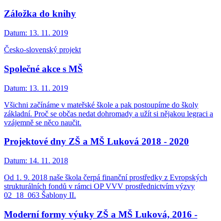
Záložka do knihy
Datum:
13. 11. 2019
Česko-slovenský projekt
Společné akce s MŠ
Datum:
13. 11. 2019
Všichni začínáme v mateřské škole a pak postoupíme do školy
základní. Proč se občas nedat dohromady a užít si nějakou legraci a
vzájemně se něco naučit.
Projektové dny ZŠ a MŠ Luková 2018 - 2020
Datum:
14. 11. 2018
Od 1. 9. 2018 naše škola čerpá finanční prostředky z Evropských
strukturálních fondů v rámci OP VVV prostřednictvím výzvy
02_18_063 Šablony II.
Moderní formy výuky ZŠ a MŠ Luková, 2016 -