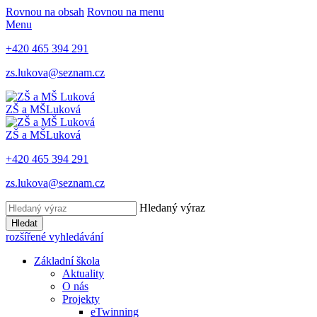
Rovnou na obsah
Rovnou na menu
Menu
+420 465 394 291
zs.lukova@seznam.cz
ZŠ a MŠ
Luková
ZŠ a MŠ
Luková
+420 465 394 291
zs.lukova@seznam.cz
Hledaný výraz
Hledat
rozšířené vyhledávání
Základní škola
Aktuality
O nás
Projekty
eTwinning