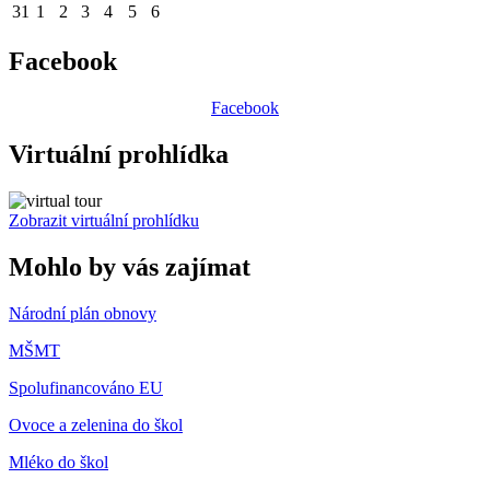
31
1
2
3
4
5
6
Facebook
Facebook
Virtuální prohlídka
Zobrazit virtuální prohlídku
Mohlo by vás zajímat
Národní plán obnovy
MŠMT
Spolufinancováno EU
Ovoce a zelenina do škol
Mléko do škol