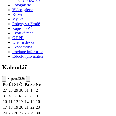
Codeweek
Fotogalerie
Videogalerie
Rozvrh
Výuka
Pobyty v přírodě
Zápis do ZŠ
Školská rada
GDPR
Úřední deska
E-podatelna
Povinné informace
Edookit pro učitele
Kalendář
Srpen
2026
Po
Út
St
Čt
Pá
So
Ne
27
28
29
30
31
1
2
3
4
5
6
7
8
9
10
11
12
13
14
15
16
17
18
19
20
21
22
23
24
25
26
27
28
29
30