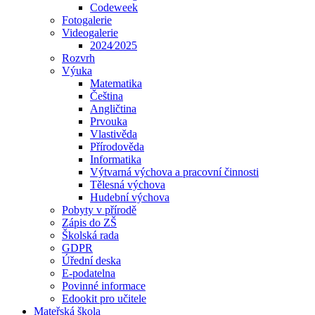
Codeweek
Fotogalerie
Videogalerie
2024⁄2025
Rozvrh
Výuka
Matematika
Čeština
Angličtina
Prvouka
Vlastivěda
Přírodověda
Informatika
Výtvarná výchova a pracovní činnosti
Tělesná výchova
Hudební výchova
Pobyty v přírodě
Zápis do ZŠ
Školská rada
GDPR
Úřední deska
E-podatelna
Povinné informace
Edookit pro učitele
Mateřská škola