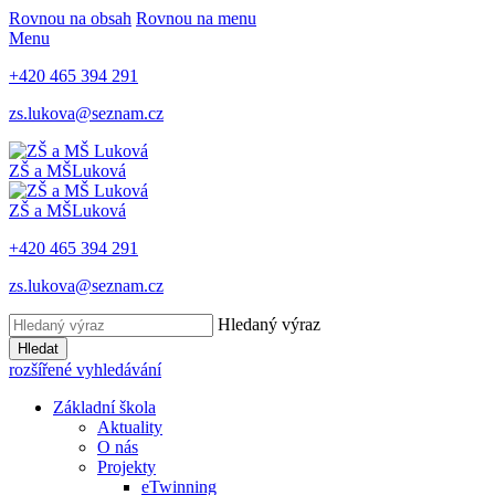
Rovnou na obsah
Rovnou na menu
Menu
+420 465 394 291
zs.lukova@seznam.cz
ZŠ a MŠ
Luková
ZŠ a MŠ
Luková
+420 465 394 291
zs.lukova@seznam.cz
Hledaný výraz
Hledat
rozšířené vyhledávání
Základní škola
Aktuality
O nás
Projekty
eTwinning