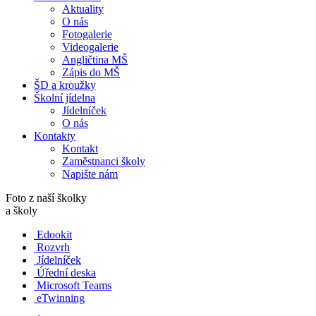
Aktuality
O nás
Fotogalerie
Videogalerie
Angličtina MŠ
Zápis do MŠ
ŠD a kroužky
Školní jídelna
Jídelníček
O nás
Kontakty
Kontakt
Zaměstnanci školy
Napište nám
Foto z naší školky
a školy
Edookit
Rozvrh
Jídelníček
Úřední deska
Microsoft Teams
eTwinning