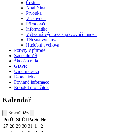
Čeština
Angličtina
Prvouka
Vlastivěda
Přírodověda
Informatika
Výtvarná výchova a pracovní činnosti
Tělesná výchova
Hudební výchova
Pobyty v přírodě
Zápis do ZŠ
Školská rada
GDPR
Úřední deska
E-podatelna
Povinné informace
Edookit pro učitele
Kalendář
Srpen
2026
Po
Út
St
Čt
Pá
So
Ne
27
28
29
30
31
1
2