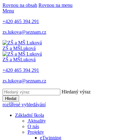
Rovnou na obsah
Rovnou na menu
Menu
+420 465 394 291
zs.lukova@seznam.cz
ZŠ a MŠ
Luková
ZŠ a MŠ
Luková
+420 465 394 291
zs.lukova@seznam.cz
Hledaný výraz
Hledat
rozšířené vyhledávání
Základní škola
Aktuality
O nás
Projekty
eTwinning