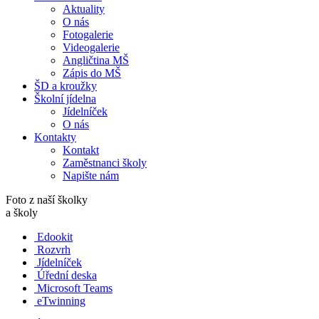
Aktuality
O nás
Fotogalerie
Videogalerie
Angličtina MŠ
Zápis do MŠ
ŠD a kroužky
Školní jídelna
Jídelníček
O nás
Kontakty
Kontakt
Zaměstnanci školy
Napište nám
Foto z naší školky
a školy
Edookit
Rozvrh
Jídelníček
Úřední deska
Microsoft Teams
eTwinning