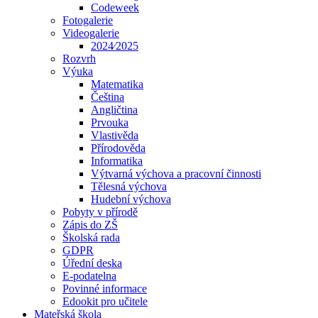
Codeweek
Fotogalerie
Videogalerie
2024⁄2025
Rozvrh
Výuka
Matematika
Čeština
Angličtina
Prvouka
Vlastivěda
Přírodověda
Informatika
Výtvarná výchova a pracovní činnosti
Tělesná výchova
Hudební výchova
Pobyty v přírodě
Zápis do ZŠ
Školská rada
GDPR
Úřední deska
E-podatelna
Povinné informace
Edookit pro učitele
Mateřská škola