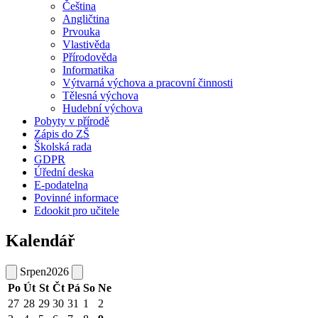
Čeština
Angličtina
Prvouka
Vlastivěda
Přírodověda
Informatika
Výtvarná výchova a pracovní činnosti
Tělesná výchova
Hudební výchova
Pobyty v přírodě
Zápis do ZŠ
Školská rada
GDPR
Úřední deska
E-podatelna
Povinné informace
Edookit pro učitele
Kalendář
Srpen
2026
Po
Út
St
Čt
Pá
So
Ne
27
28
29
30
31
1
2