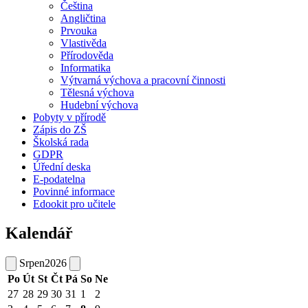
Čeština
Angličtina
Prvouka
Vlastivěda
Přírodověda
Informatika
Výtvarná výchova a pracovní činnosti
Tělesná výchova
Hudební výchova
Pobyty v přírodě
Zápis do ZŠ
Školská rada
GDPR
Úřední deska
E-podatelna
Povinné informace
Edookit pro učitele
Kalendář
Srpen
2026
Po
Út
St
Čt
Pá
So
Ne
27
28
29
30
31
1
2