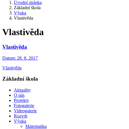
Úvodní stránka
Základní škola
Výuka
Vlastivěda
Vlastivěda
Vlastivěda
Datum:
28. 8. 2017
Vlastivěda
Základní škola
Aktuality
O nás
Projekty
Fotogalerie
Videogalerie
Rozvrh
Výuka
Matematika