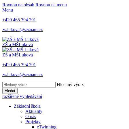
Rovnou na obsah
Rovnou na menu
Menu
+420 465 394 291
zs.lukova@seznam.cz
ZŠ a MŠ
Luková
ZŠ a MŠ
Luková
+420 465 394 291
zs.lukova@seznam.cz
Hledaný výraz
Hledat
rozšířené vyhledávání
Základní škola
Aktuality
O nás
Projekty
eTwinning