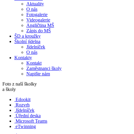
Aktuality
O nás
Fotogalerie
Videogalerie
Angličtina MŠ
Zápis do MŠ
ŠD a kroužky
Školní jídelna
Jídelníček
O nás
Kontakty
Kontakt
Zaměstnanci školy
Napište nám
Foto z naší školky
a školy
Edookit
Rozvrh
Jídelníček
Úřední deska
Microsoft Teams
eTwinning