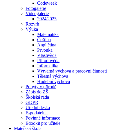
Codeweek
Fotogalerie
Videogalerie
2024⁄2025
Rozvrh
Výuka
Matematika
Čeština
Angličtina
Prvouka
Vlastivěda
Přírodověda
Informatika
Výtvarná výchova a pracovní činnosti
Tělesná výchova
Hudební výchova
Pobyty v přírodě
Zápis do ZŠ
Školská rada
GDPR
Úřední deska
E-podatelna
Povinné informace
Edookit pro učitele
Mateřská škola